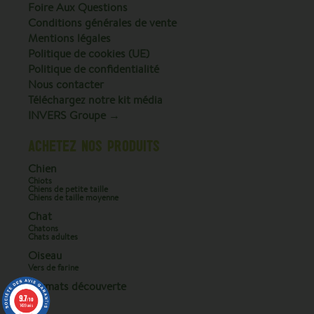
Foire Aux Questions
Conditions générales de vente
Mentions légales
Politique de cookies (UE)
Politique de confidentialité
Nous contacter
Téléchargez notre kit média
INVERS Groupe →
ACHETEZ NOS PRODUITS
Chien
Chiots
Chiens de petite taille
Chiens de taille moyenne
Chat
Chatons
Chats adultes
Oiseau
Vers de farine
Formats découverte
9.7
/10
1439 avis