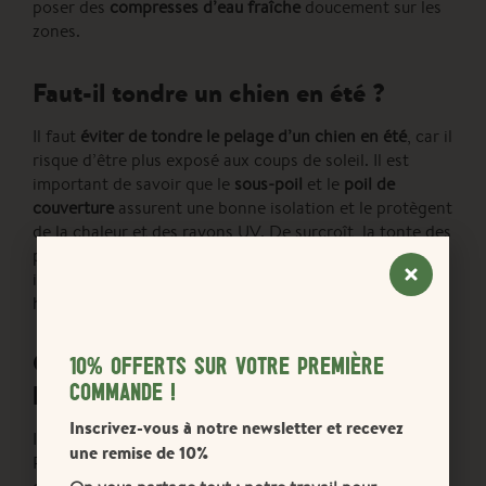
poser des
compresses d’eau fraîche
doucement sur les
zones.
Faut-il tondre un chien en été ?
Il faut
éviter de tondre le pelage d’un chien en été
, car il
risque d’être plus exposé aux coups de soleil. Il est
important de savoir que le
sous-poil
et le
poil de
couverture
assurent une bonne isolation et le protègent
de la chaleur et des rayons UV. De surcroît, la tonte des
poils ne permet pas à un chien d’évacuer la chaleur, car
il transpire peu et seulement par les coussinets et en
haletant.
Comment protéger la peau du chien
10% OFFERTS SUR VOTRE PREMIÈRE
COMMANDE !
lors d’une exposition au soleil ?
Inscrivez-vous à notre newsletter et recevez
Il est possible de protéger le chien des coups de soleil.
une remise de 10%
Pour cela, en
vacances avec son chien
ou à la maison, il