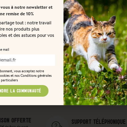
-vous à notre newsletter et
une remise de 10%
artage tout : notre travail
re nos produits plus
les et des astuces pour vos
e mail
abonnant, vous acceptez notre
ookies et nos Conditions générales
 particuliers
NDRE LA COMMUNAUTÉ
ISON OFFERTE
SUPPORT TÉLÉPHONIQUE
0€ de frais de port