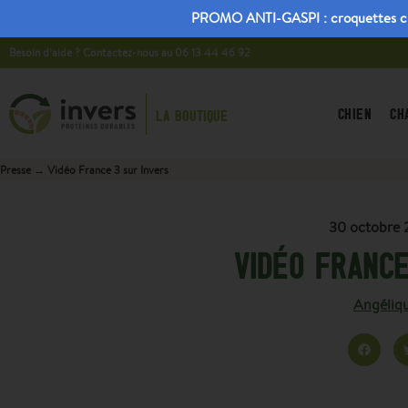
PROMO ANTI-GASPI : croquettes chiot
Besoin d’aide ? Contactez-nous au 06 13 44 46 92
CHIEN
CH
LA BOUTIQUE
Presse
→
Vidéo France 3 sur Invers
30 octobre 
VIDÉO FRANCE
Angéliqu