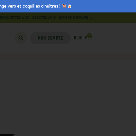
e vers et coquilles d'huîtres !
ROQUETTES AUX INSECTES AVIS
INVERS GROUPE →
0
0,00
€
MON COMPTE