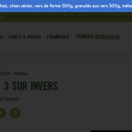
, chien sénior, vers de farine 500g, granulés aux vers 500g, mélang
FIDÉLITÉ
CONSEILS
ACTUALITÉS
PRESSE
MANIFESTE
IMPACT
FAQ
C
FORMATS DÉCOUVERTE
AT
POULE & OISEAU
FRIANDISES
2023
•
Presse
 3 SUR INVERS
e Raspail