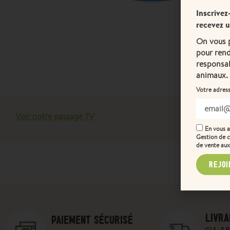
Inscrivez
recevez 
On vous p
pour rend
responsab
animaux.
Votre adress
Voir notre passage TV
En vous 
Gestion de c
de vente aux
REJOI
LIVRA
PAIEMENT SÉCURISÉ
GLS : 5.9