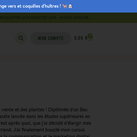
e vers et coquilles d'huîtres !
ROQUETTES AUX INSECTES AVIS
INVERS GROUPE →
0
0,00
€
MON COMPTE
la vente et des plantes ! Diplômée d'un Bac
nsuite lancée dans les études supérieures en
t après quoi, que j'ai décidé d'élargir mes
rand. J'ai finalement bouclé mon cursus
 la communication et le marketing digital.