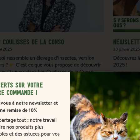
 COULISSES DE LA CONSO
NEWSLETTE
ai 2025
30 janvier 2025
uoi ressemble un élevage d’insectes, version
Découvrez la
ers ?
C’est ce que vous propose de découvrir
2025 !
vier Dauvers dans Les Coulisses de la Conso
———————
Programme d
FERTS SUR VOTRE
notre gamme
RE COMMANDE !
-vous à notre newsletter et
une remise de 10%
artage tout : notre travail
re nos produits plus
les et des astuces pour vos