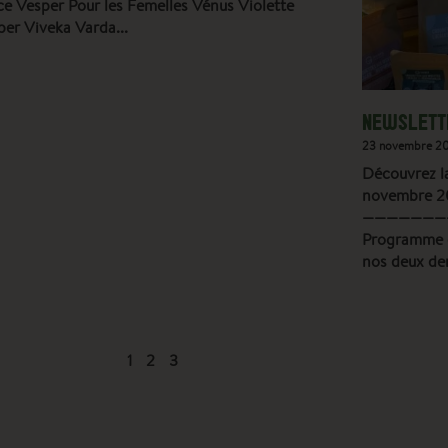
ce Vesper Pour les Femelles Vénus Violette
per Viveka Varda
NEWSLETTE
23 novembre 2
Découvrez la
novembre 2
———————
Programme d
nos deux der
1
2
3