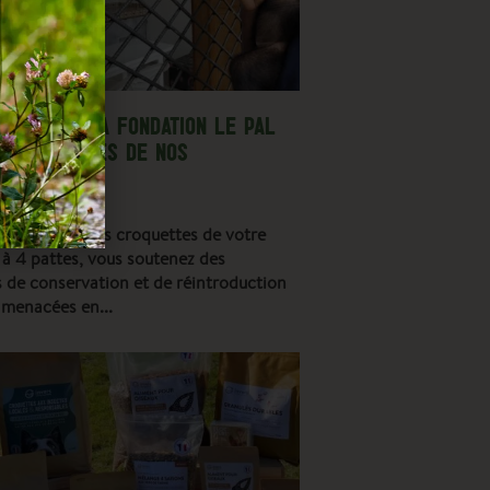
ASSOCIE À LA FONDATION LE PAL
% DES VENTES DE NOS
ES REVERSÉ
n achetant les croquettes de votre
 à 4 pattes, vous soutenez des
de conservation et de réintroduction
 menacées en