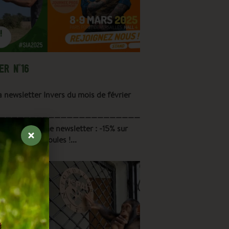
R N°16
 newsletter Invers du mois de février
———————————————————————————–
e notre 16ème newsletter : -15% sur
 oiseaux et poules !