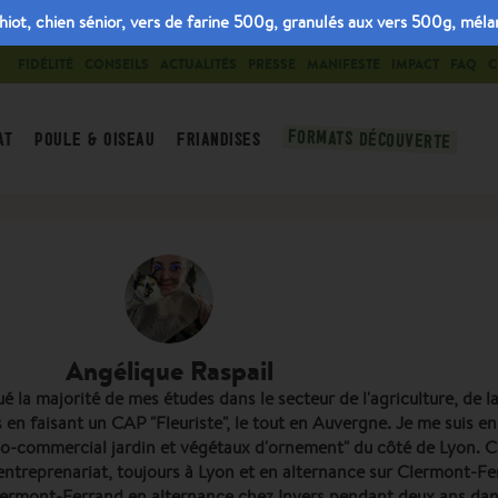
, chien sénior, vers de farine 500g, granulés aux vers 500g, mélang
FIDÉLITÉ
CONSEILS
ACTUALITÉS
PRESSE
MANIFESTE
IMPACT
FAQ
C
FORMATS DÉCOUVERTE
AT
POULE & OISEAU
FRIANDISES
Angélique Raspail
tué la majorité de mes études dans le secteur de l'agriculture, de 
s en faisant un CAP "Fleuriste", le tout en Auvergne. Je me suis e
-commercial jardin et végétaux d'ornement" du côté de Lyon. C'es
reprenariat, toujours à Lyon et en alternance sur Clermont-Fer
ermont-Ferrand en alternance chez Invers pendant deux ans dans