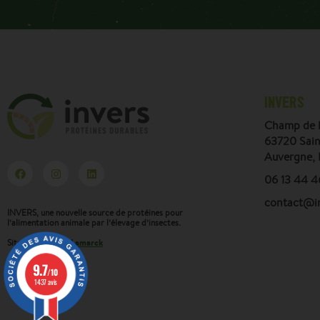
INVERS
Champ de l
63720 Sain
Auvergne,
06 13 44 4
contact@in
INVERS, une nouvelle source de protéines pour
l’alimentation animale par l’élevage d’insectes.
Lamarck
Site internet par
9.7
/10
1437 avis