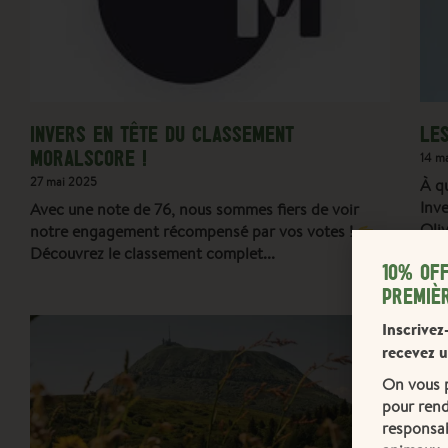
INVERS EN TÊTE DU CLASSEMENT
LES
MORALSCORE !
14 m
27 mai 2025
À q
Inv
Avec une note de 76, nous sommes fiers de voir
Oli
notre engagement récompensé par vos votes !
Découvrez le classement complet
10% OF
PREMIÈ
Inscrivez
recevez 
On vous p
pour rend
responsab