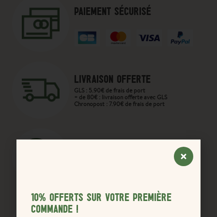
PAIEMENT SÉCURISÉ
LIVRAISON OFFERTE
GLS : 5.90€ de frais de port
+ de 80€ : livraison offerte avec GLS
Chronopost : 7.90€ de frais de port
SUPPORT TÉLÉPHONIQUE
Une question ? Contactez-nous
06 13 44 46 92
10% OFFERTS SUR VOTRE PREMIÈRE
COMMANDE !
PROGRAMME DE FID'