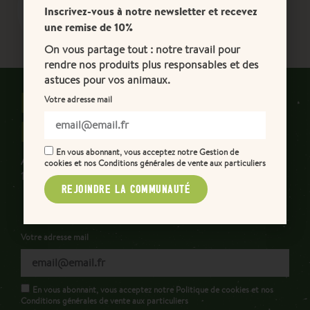
Inscrivez-vous à notre newsletter et recevez
Cumulez des points lors de vos achats
une remise de 10%
et profitez de récompenses.
On vous partage tout : notre travail pour
rendre nos produits plus responsables et des
astuces pour vos animaux.
REJOIGNEZ LA COMMUNAUTÉ
Votre adresse mail
DES INVERSEURS !
En vous abonnant, vous acceptez notre Gestion de
Abonnez-vous à notre newsletter et bénéficiez de
cookies et nos Conditions générales de vente aux particuliers
10% de remise sur votre prochaine commande !
REJOINDRE LA COMMUNAUTÉ
Votre adresse mail
En vous abonnant, vous acceptez notre Politique de cookies et nos
Conditions générales de vente aux particuliers