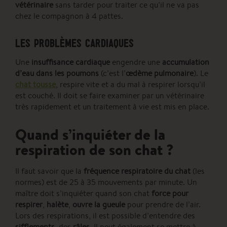
vétérinaire
sans tarder pour traiter ce qu’il ne va pas
chez le compagnon à 4 pattes.
LES PROBLÈMES CARDIAQUES
Une
insuffisance cardiaque
engendre une
accumulation
d’eau dans les poumons
(c’est l’
œdème pulmonaire
). Le
chat tousse
, respire vite et a du mal à respirer lorsqu’il
est couché. Il doit se faire examiner par un vétérinaire
très rapidement et un traitement à vie est mis en place.
Quand s’inquiéter de la
respiration de son chat ?
Il faut savoir que la
fréquence respiratoire du chat
(les
normes) est de 25 à 35 mouvements par minute. Un
maître doit s’inquiéter quand son chat
force pour
respirer
,
halète
,
ouvre la gueule
pour prendre de l’air.
Lors des respirations, il est possible d’entendre des
sifflements
, des
râles
. Il peut également se mettre à