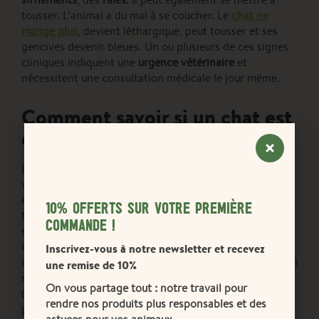
tousser. L’animal a du mal à se coucher. Le
chat ne
mange plus
, devient léthargique, peut tousser et ses
gencives devenir bleues. Un ou plusieurs de ces signes
cliniques indiquent une
urgence vétérinaire
et
nécessitent une consultation médicale le jour même.
Comment savoir si un chat est
en détresse respiratoire ?
Lors d’une
détresse respiratoire chez le chat
, son
ventre force pour prendre de l’air, ses coudes sont
écartés de son corps et son cou peut être tendu avec sa
10% OFFERTS SUR VOTRE PREMIÈRE
tête positionnée vers le haut. Les respirations peuvent
COMMANDE !
s’accompagner de sifflements, de râles voire de toux.
Quand le chat
ouvre la bouche pour respirer
, cela
Inscrivez-vous à notre newsletter et recevez
indique
un cas d’extrême urgence
. Son regard est fixe, il
une remise de 10%
n’arrive pas à s’allonger et ses gencives sont bleues
On vous partage tout : notre travail pour
(elles sont cyanosées, une mauvaise oxygénation). Il est
rendre nos produits plus responsables et des
primordial de ne pas perdre de temps et d’
appeler un